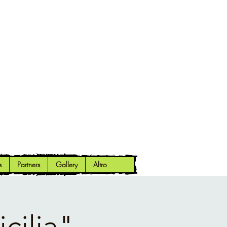
s
Partners
Gallery
Altro
cilia"