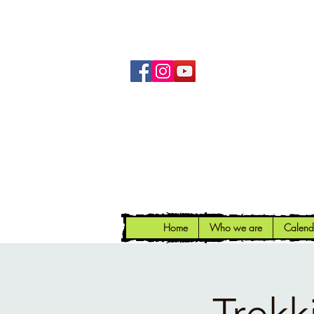
Home
Who we are
Calend
Trekk