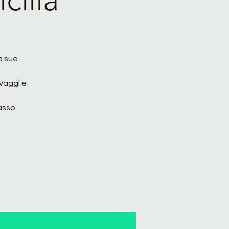
le sue
vaggi e
asso.