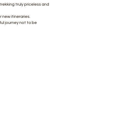
ekking truly priceless and 
 new itineraries.