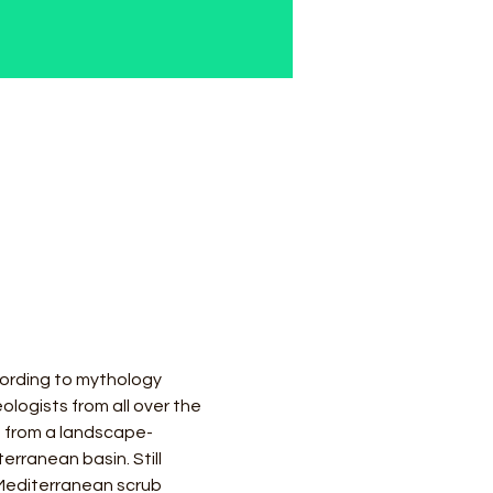
ording to mythology 
ologists from all over the 
o from a landscape-
erranean basin. Still 
Mediterranean scrub 