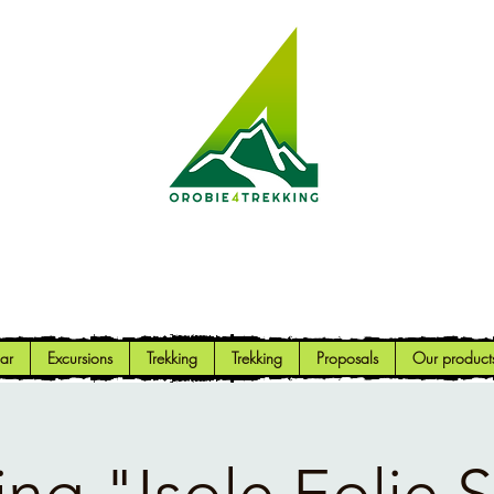
Orobie4Trekking
Nature and Outdoor within everyone's reach
ar
Excursions
Trekking
Trekking
Proposals
Our product
ing "Isole Eolie Si