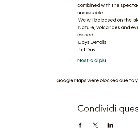
combined with the spectacle
unmissable.
 We will be based on the is
 Nature, volcanoes and even the sea will accompany us on this unique as well as wonderful journey not to be 
missed.
 Days Details:
 1st Day…
Mostra di più
Google Maps were blocked due to you
Condividi que