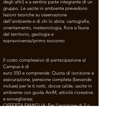
degli altri) e a sentirsi parte integrante di un
gruppo. Le uscite in ambiente prevedono
lezioni teoriche su osservazione
dell’ambiente e di chi lo abita: cartografia,
orientamento, meteorologia, flora e fauna
del territorio, geologia e
sopravvivenza/primo soccorso
Il costo complessivo di partecipazione al
Campus è di
euro 550 e comprende: Quota di iscrizione e
assicurazione, pensione completa (bevande
incluse) per le 6 notti, docce calde, uscite in
ambiente con guida AmM, attività ricreative
e sorveglianza;
OFFERTA FAMIGLIA: Per l’iscrizione di 2 o
più fratelli/sorelle il costo a ragazzo è di euro
480.
programma e modulo d'iscrizione