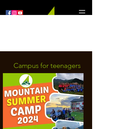
Orobie4Trekking
Nature and Outdoor within everyone's reach
Campus for teenagers