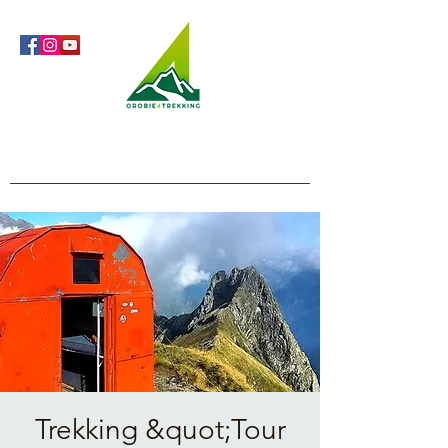
Orobie4Trekking
Nature and Outdoor within everyone's reach
Trekking &quot;Tour