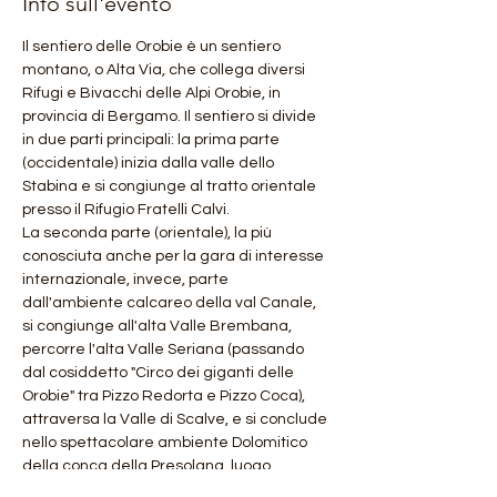
Info sull'evento
Il sentiero delle Orobie è un sentiero 
montano, o Alta Via, che collega diversi 
Rifugi e Bivacchi delle Alpi Orobie, in 
provincia di Bergamo. Il sentiero si divide 
in due parti principali: la prima parte 
(occidentale) inizia dalla valle dello 
Stabina e si congiunge al tratto orientale 
presso il Rifugio Fratelli Calvi.
La seconda parte (orientale), la più 
conosciuta anche per la gara di interesse 
internazionale, invece, parte 
dall'ambiente calcareo della val Canale, 
si congiunge all'alta Valle Brembana, 
percorre l'alta Valle Seriana (passando 
dal cosiddetto "Circo dei giganti delle 
Orobie" tra Pizzo Redorta e Pizzo Coca), 
attraversa la Valle di Scalve, e si conclude 
nello spettacolare ambiente Dolomitico 
della conca della Presolana, luogo 
privilegiato dal movimento degli 