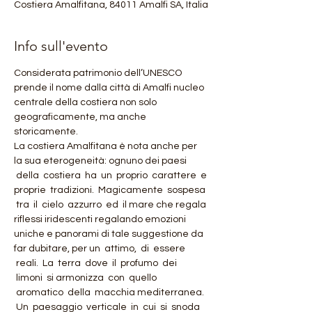
Costiera Amalfitana, 84011 Amalfi SA, Italia
Info sull'evento
Considerata patrimonio dell’UNESCO 
prende il nome dalla città di Amalfi nucleo 
centrale della costiera non solo 
geograficamente, ma anche 
storicamente.
La costiera Amalfitana è nota anche per 
la sua eterogeneità: ognuno dei paesi 
 della  costiera  ha  un  proprio  carattere  e 
proprie  tradizioni.  Magicamente  sospesa 
 tra  il  cielo  azzurro  ed  il mare che regala 
riflessi iridescenti regalando emozioni 
uniche e panorami di tale suggestione da 
far dubitare, per un  attimo,  di  essere 
 reali.  La  terra  dove  il  profumo  dei 
 limoni  si armonizza  con  quello 
 aromatico  della  macchia mediterranea. 
 Un  paesaggio  verticale  in  cui  si  snoda 