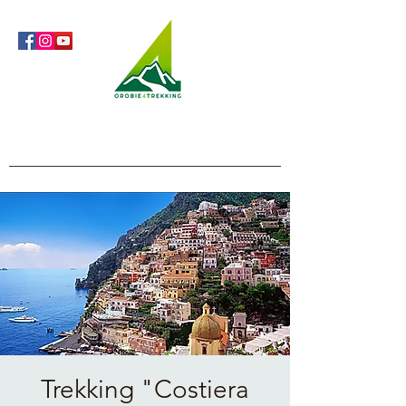
Orobie4Trekking
Nature and Outdoor within everyone's reach
Trekking "Costiera