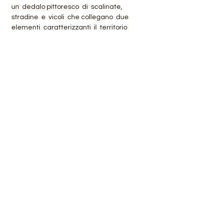
 un  dedalo pittoresco  di  scalinate, 
 stradine  e  vicoli  che collegano  due 
 elementi  caratterizzanti  il  territorio 
 costiero:  MONTAGNA  ed il MARE. 
Percorreremo  il Sentiero degli Dei, già il 
nome di per sé richiama alla mente i 
paesaggi mitologici dell’Olimpo greco, uno 
spettacolo naturale che caratterizza 
 questo  sentiero  montano  datoda una 
vista impareggiabile che spazia dal 
Cilento fino…
Mostra di più
Condividi questo evento