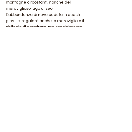
montagne circostanti, nonchè del 
meraviglioso lago d'Iseo.
L'abbondanza di neve caduta in questi 
giorni ci regalerà anche la meraviglia e il 
pivilegio di ammirare, ma specialmente 
camminare in un meraviglioso paesaggio 
innevato quasi fiabesco.
Un'escursione unica davvero da non 
perdere, il modo migliore per ripartire in 
sicurezza respirando aria buona e una 
ventata di allegria e leggerezza 
ovviamente nel rispetto delle regole, delle 
disposizioni e come sempre…
Mostra di più
Condividi questo evento