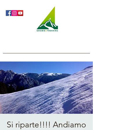
Orobie4Trekking
Nature and Outdoor within everyone's reach
Si riparte!!!! Andiamo