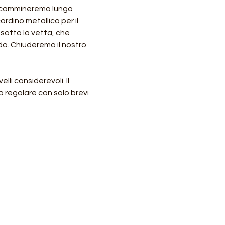
 incammineremo lungo 
ordino metallico per il 
sotto la vetta, che 
o. Chiuderemo il nostro 
li considerevoli. Il 
o regolare con solo brevi 