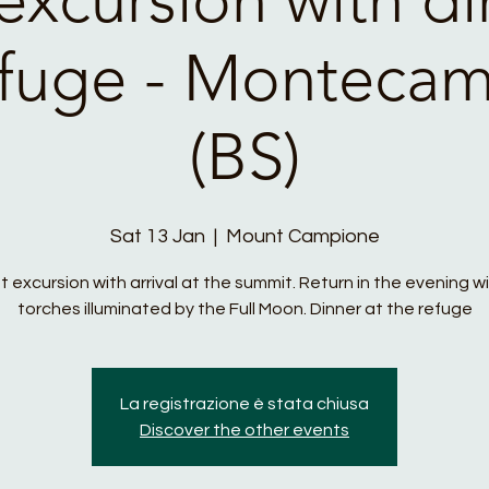
efuge - Monteca
(BS)
Sat 13 Jan
  |  
Mount Campione
 excursion with arrival at the summit. Return in the evening w
torches illuminated by the Full Moon. Dinner at the refuge
La registrazione è stata chiusa
Discover the other events