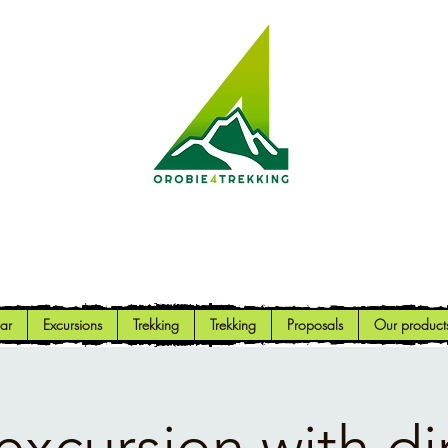
Orobie4Trekking
Nature and Outdoor within everyone's reach
ar
Excursions
Trekking
Trekking
Proposals
Our product
excursion with di