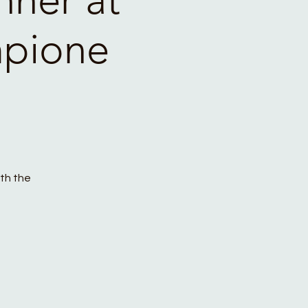
mpione
ith the