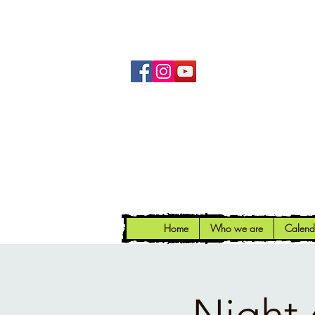
Home
Who we are
Calend
Night 