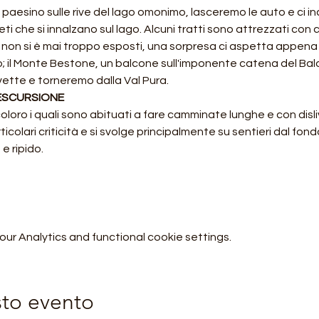
a paesino sulle rive del lago omonimo, lasceremo le auto e ci
ti che si innalzano sul lago. Alcuni tratti sono attrezzati con c
 non si è mai troppo esposti, una sorpresa ci aspetta appena 
; il Monte Bestone, un balcone sull'imponente catena del Bald
vette e torneremo dalla Val Pura.
 ESCURSIONE
loro i quali sono abituati a fare camminate lunghe e con dislivel
olari criticità e si svolge principalmente su sentieri dal fond
e ripido.
r Analytics and functional cookie settings.
sto evento