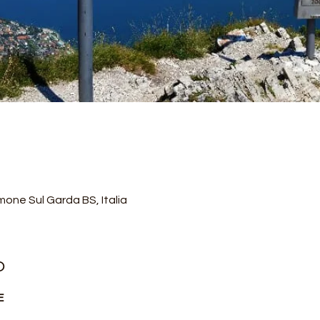
one Sul Garda BS, Italia
o
 