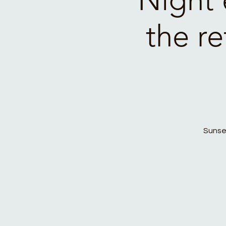
the r
Sunset