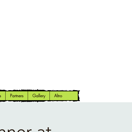
s
Partners
Gallery
Altro
nner at