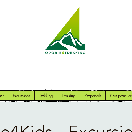
Orobie4Trekking
Nature and Outdoor within everyone's reach
ar
Excursions
Trekking
Trekking
Proposals
Our product
e4Kids - Excursio