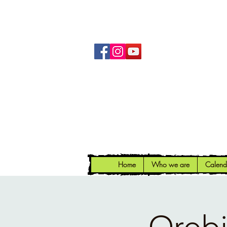
Home
Who we are
Calend
Orobi