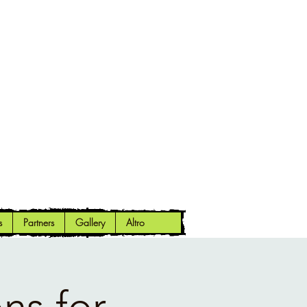
s
Partners
Gallery
Altro
ns for