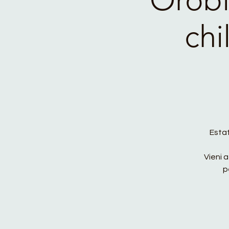
chi
Estat
Vieni 
p