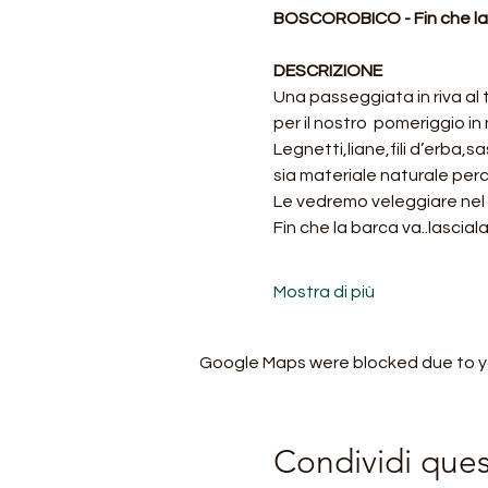
BOSCOROBICO - Fin che l
DESCRIZIONE
Una passeggiata in riva al t
per il nostro  pomeriggio in
Legnetti,liane,fili d’erba,
sia materiale naturale perc
Le vedremo veleggiare nel
Fin che la barca va..lascial
Mostra di più
Google Maps were blocked due to you
Condividi que