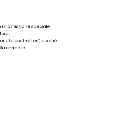
 e una missione speciale 
urali.
onato costruttori”, purché 
la corrente. 