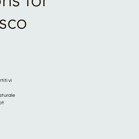
osco
iti vi
aturale
!!