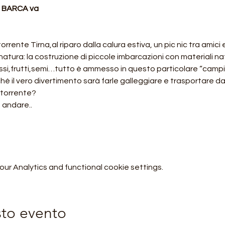
a BARCA va
orrente Tirna,al riparo dalla calura estiva, un pic nic tra amici
 natura: la costruzione di piccole imbarcazioni con materiali nat
sassi,frutti,semi…tutto è ammesso in questo particolare “campi
hé il vero divertimento sarà farle galleggiare e trasportare dal
 torrente?
a andare..
r Analytics and functional cookie settings.
sto evento