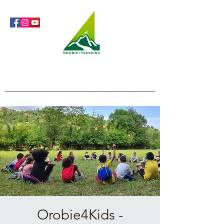
Orobie4Trekking
Nature and Outdoor within everyone's reach
Orobie4Kids -