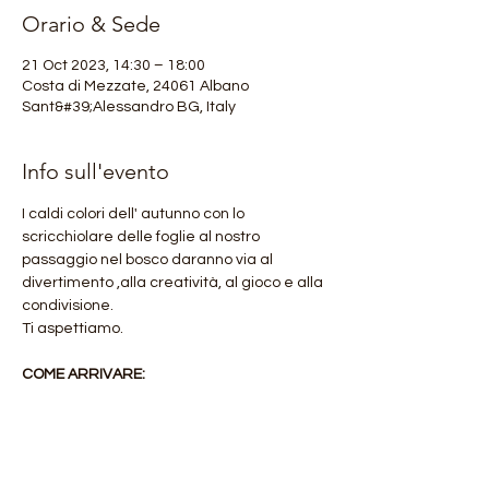
Orario & Sede
21 Oct 2023, 14:30 – 18:00
Costa di Mezzate, 24061 Albano
Sant&#39;Alessandro BG, Italy
Info sull'evento
I caldi colori dell' autunno con lo 
scricchiolare delle foglie al nostro 
passaggio nel bosco daranno via al 
divertimento ,alla creatività, al gioco e alla 
condivisione.

Ti aspettiamo.

COME ARRIVARE:
Ritrovo: Costa di Mezzate(BG) h. 14.30
DETTAGLI ESCURSIONI:
Durata: 14.30-18.00
Merenda al sacco