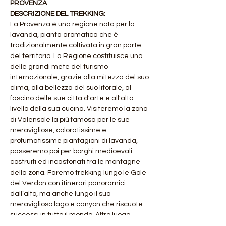
PROVENZA
DESCRIZIONE DEL TREKKING:
La Provenza è una regione nota per la 
lavanda, pianta aromatica che è 
tradizionalmente coltivata in gran parte 
del territorio. La Regione costituisce una 
delle grandi mete del turismo 
internazionale, grazie alla mitezza del suo 
clima, alla bellezza del suo litorale, al 
fascino delle sue città d'arte e all'alto 
livello della sua cucina. Visiteremo la zona 
di Valensole la più famosa per le sue 
meravigliose, coloratissime e 
profumatissime piantagioni di lavanda, 
passeremo poi per borghi medioevali 
costruiti ed incastonati tra le montagne 
della zona. Faremo trekking lungo le Gole 
del Verdon con itinerari panoramici 
dall’alto, ma anche lungo il suo 
meraviglioso lago e canyon che riscuote 
successi in tutto il mondo. Altro luogo 
suggestivo ed unico al mondo che 