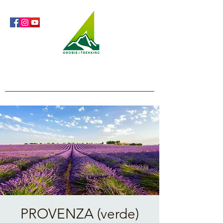
Orobie4Trekking
Nature and Outdoor within everyone's reach
PROVENZA (verde)