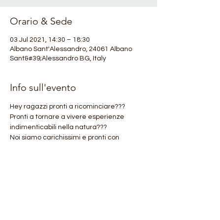
Orario & Sede
03 Jul 2021, 14:30 – 18:30
Albano Sant'Alessandro, 24061 Albano
Sant&#39;Alessandro BG, Italy
Info sull'evento
Hey ragazzi pronti a ricominciare???
Pronti a tornare a vivere esperienze 
indimenticabili nella natura???
Noi siamo carichissimi e pronti con 
tantissime novità!!!!!!
Una su tutte???
Nasce OROBIE4TREKKING KIDS!!!!!!!
.
Mostra di più