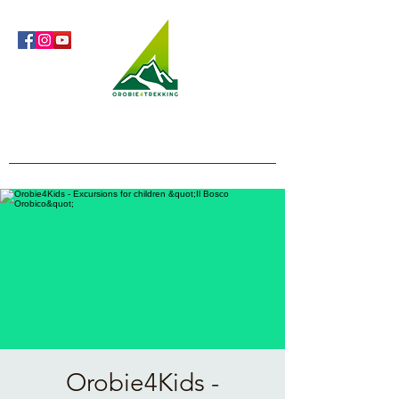
Orobie4Trekking
Nature and Outdoor within everyone's reach
Orobie4Kids -