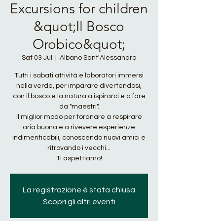
Excursions for children
&quot;Il Bosco
Orobico&quot;
Sat 03 Jul
  |  
Albano Sant'Alessandro
Tutti i sabati attività e laboratori immersi
nella verde, per imparare divertendosi,
con il bosco e la natura a ispirarci e a fare
da "maestri".
Il miglior modo per toranare a respirare
aria buona e a rivevere esperienze
indimenticabili, conoscendo nuovi amici e
ritrovando i vecchi...
Ti aspettiamo!
La registrazione è stata chiusa
Scopri gli altri eventi