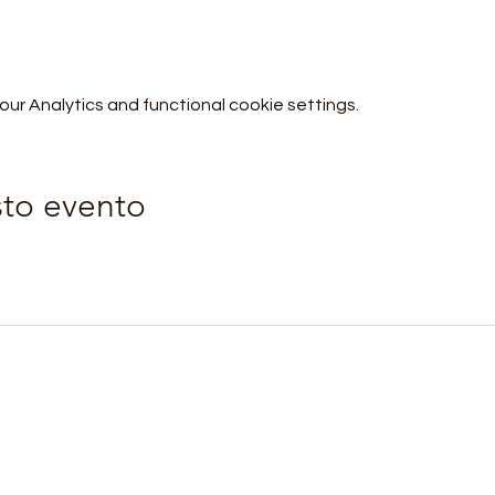
r Analytics and functional cookie settings.
sto evento
Orobie4Trekking
orobie4trekking@gmail.com
+39 3209105295