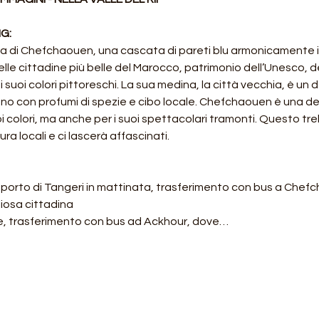
G:
a di Chefchaouen, una cascata di pareti blu armonicamente in
le cittadine più belle del Marocco, patrimonio dell’Unesco, de
 suoi colori pittoreschi. La sua medina, la città vecchia, è un de
iano con profumi di spezie e cibo locale. Chefchaouen è una del
oi colori, ma anche per i suoi spettacolari tramonti. Questo tre
ra locali e ci lascerà affascinati.
roporto di Tangeri in mattinata, trasferimento con bus a Chef
liosa cittadina 
, trasferimento con bus ad Ackhour, dove…