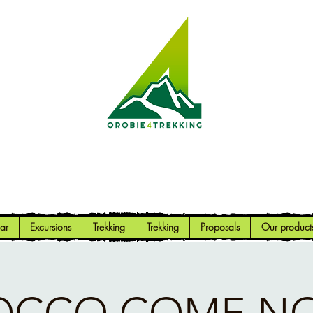
Orobie4Trekking
Nature and Outdoor within everyone's reach
ar
Excursions
Trekking
Trekking
Proposals
Our product
OCCO COME NO