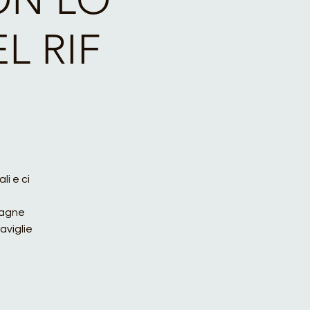
L RIF
li e ci
ntagne
aviglie