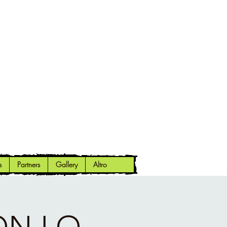
s
Partners
Gallery
Altro
N LO