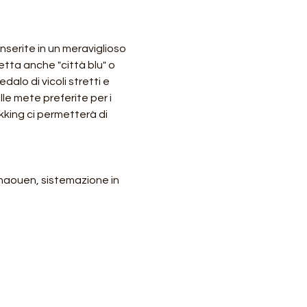
serite in un meraviglioso 
tta anche "città blu" o 
dalo di vicoli stretti e 
le mete preferite per i 
kking ci permetterà di 
chaouen, sistemazione in 