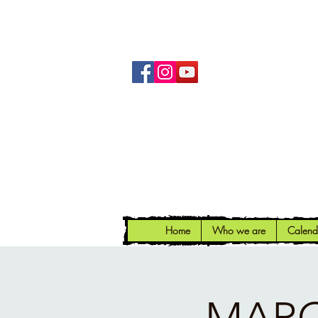
Home
Who we are
Calend
MAR