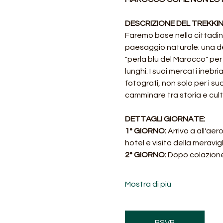
DESCRIZIONE DEL TREKKIN
Faremo base nella cittadin
paesaggio naturale: una del
"perla blu del Marocco" per i
lunghi. I suoi mercati inebr
fotografi, non solo per i su
camminare tra storia e cultu
DETTAGLI GIORNATE:
1° GIORNO: 
Arrivo a all'ae
hotel e visita della meravig
2° GIORNO: 
Dopo colazione
Mostra di più
RSVP