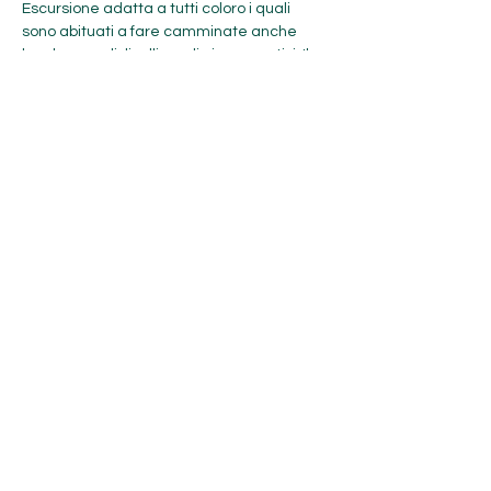
Escursione adatta a tutti coloro i quali 
sono abituati a fare camminate anche 
lunghe con dislivelli medio impegnativi. Il 
percorso non presenta particolari criticità 
e si svolge principalmente su sentieri dal 
fondo regolare con solo brevi tratti di 
terreno sconnesso.
Consigliata per cani: SI, al guinzaglio
Mostra di più
Condividi questo evento