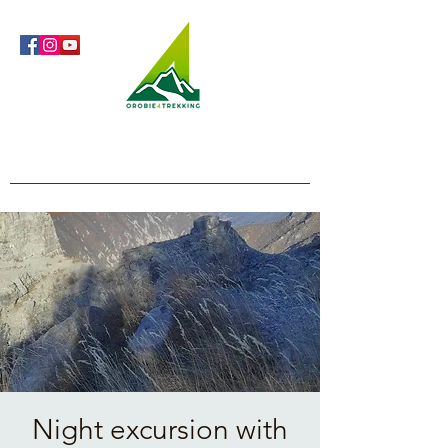
Orobie4Trekking
Nature and Outdoor within everyone's reach
Night excursion with