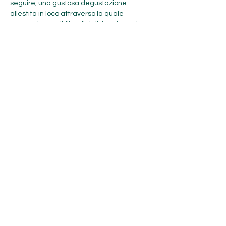
seguire, una gustosa degustazione 
allestita in loco attraverso la quale 
avremo la possibilità di deliziare i nostri 
palati con prodotti tipici provenienti da 
piccole e medie aziende agricole a 
conduzione familiare presenti sul territorio 
di Dossena. Nel primo pomeriggio ci 
rimetteremo in cammino per fare così 
ritorno alle nostre auto. 
A CHI E' RIVOLTA QUESTA ESCURSIONE:
Mostra di più
Condividi questo evento