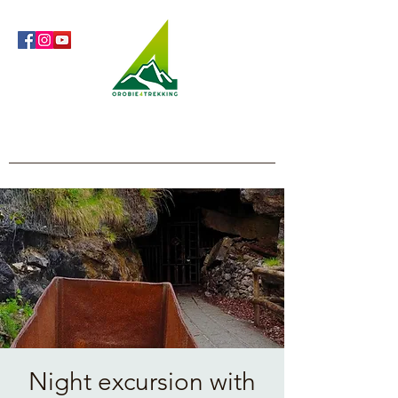
Orobie4Trekking
Nature and Outdoor within everyone's reach
Night excursion with