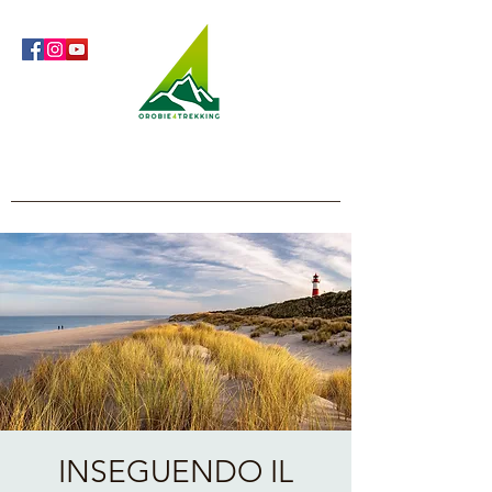
Orobie4Trekking
Nature and Outdoor within everyone's reach
INSEGUENDO IL