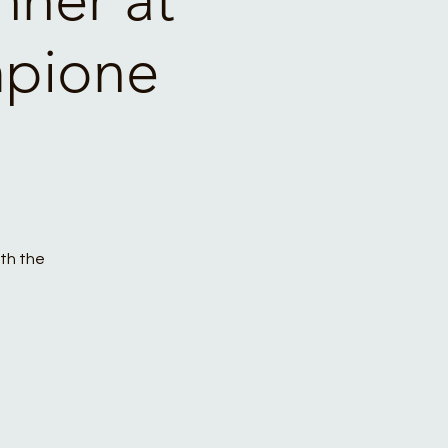
mpione
ith the