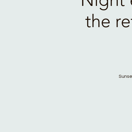
the r
Sunset