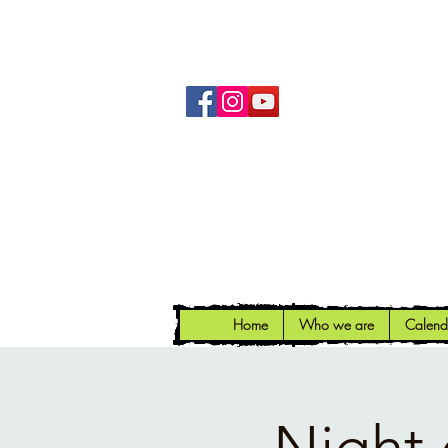
Home
Who we are
Calend
Night 