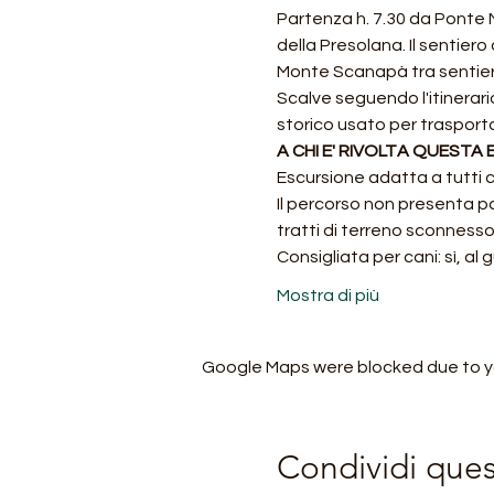
Partenza h. 7.30 da Ponte N
della Presolana. Il sentier
Monte Scanapà tra sentieri s
Scalve seguendo l'itinerari
storico usato per trasporta
A CHI E' RIVOLTA QUESTA
Escursione adatta a tutti c
Il percorso non presenta par
tratti di terreno sconnesso
Consigliata per cani: sì, al 
Mostra di più
Google Maps were blocked due to you
Condividi que