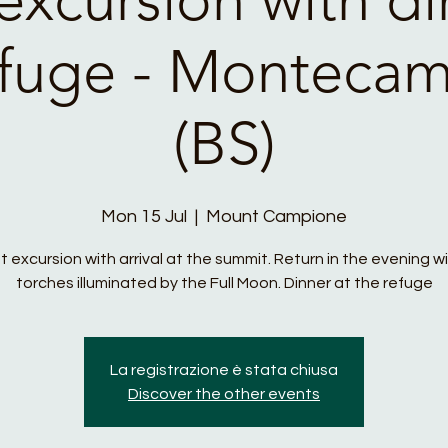
efuge - Monteca
(BS)
Mon 15 Jul
  |  
Mount Campione
 excursion with arrival at the summit. Return in the evening w
torches illuminated by the Full Moon. Dinner at the refuge
La registrazione è stata chiusa
Discover the other events