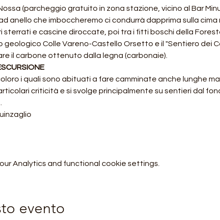
ossa (parcheggio gratuito in zona stazione, vicino al Bar Minus
o ad anello che imboccheremo ci condurrà dapprima sulla cima 
terrati e cascine diroccate, poi tra i fitti boschi della Forest
o geologico Colle Vareno-Castello Orsetto e il "Sentiero dei C
re il carbone ottenuto dalla legna (carbonaie).
 ESCURSIONE
oloro i quali sono abituati a fare camminate anche lunghe ma se
ticolari criticità e si svolge principalmente su sentieri dal fo
.
guinzaglio
r Analytics and functional cookie settings.
sto evento