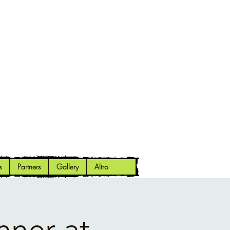
s
Partners
Gallery
Altro
nner at