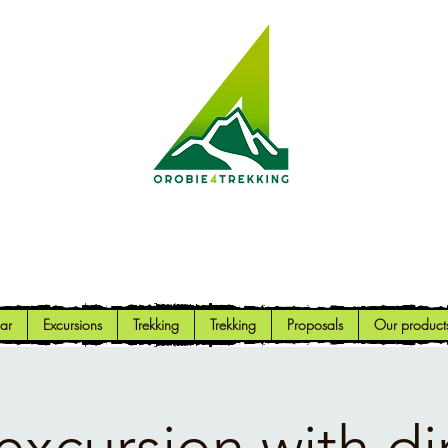
Orobie4Trekking
Nature and Outdoor within everyone's reach
ar
Excursions
Trekking
Trekking
Proposals
Our product
excursion with di