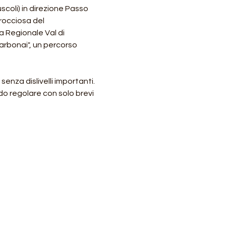
coli) in direzione Passo 
rocciosa del 
a Regionale Val di 
arbonai", un percorso 
nza dislivelli importanti. 
ndo regolare con solo brevi 