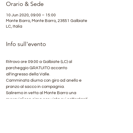
Orario & Sede
10 Jun 2020, 09:00 – 15:00
Monte Barro, Monte Barro, 23851 Galbiate
LC, Italia
Info sull'evento
Ritrovo ore 09.00 a Galbiate (LC) al 
parcheggio GRATUITO accanto 
all'ingresso della Valle.
Camminata diurna con giro ad anello e 
pranzo al sacco in compagnia.
Saliremo in vetta al Monte Barro una 
meravigliosa cima con vista sui sottostanti 
laghi e su tutta la valle.
Escursione ADATTA A TUTTI anche alle 
famiglie e ai bambini.
Lunghezza 8 km circa e dislivello +600 mt.