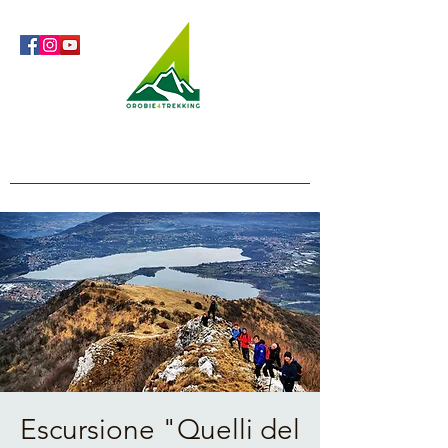
Orobie4Trekking
Nature and Outdoor within everyone's reach
Escursione "Quelli del