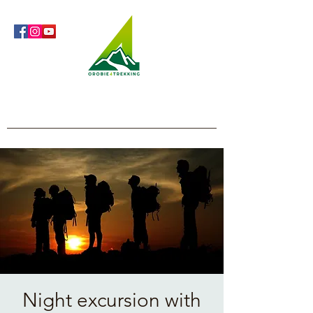
Orobie4Trekking
Nature and Outdoor within everyone's reach
Night excursion with