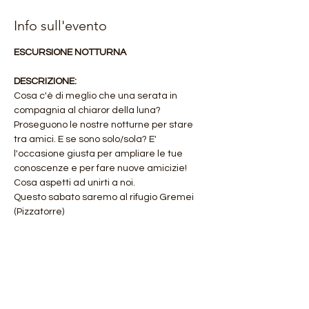
Info sull'evento
ESCURSIONE NOTTURNA 
DESCRIZIONE:
Cosa c'è di meglio che una serata in 
compagnia al chiaror della luna? 
Proseguono le nostre notturne per stare 
tra amici. E se sono solo/sola? E' 
l'occasione giusta per ampliare le tue 
conoscenze e per fare nuove amicizie! 
Cosa aspetti ad unirti a noi.
Questo sabato saremo al rifugio Gremei 
(Pizzatorre)
DETTAGLI ESCURSIONE:
Difficoltà: ADATTA A TUTTI anche alle 
famiglie e ai ragazzi
Mostra di più