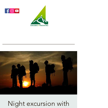
Orobie4Trekking
Nature and Outdoor within everyone's reach
Night excursion with