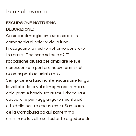
Info sull'evento
ESCURSIONE NOTTURNA 
DESCRIZIONE:
Cosa c'è di meglio che una serata in 
compagnia al chiaror della luna? 
Proseguono le nostre notturne per stare 
tra amici. E se sono solo/sola? E' 
l'occasione giusta per ampliare le tue 
conoscenze e per fare nuove amicizie! 
Cosa aspetti ad unirti a noi?
Semplice e affascinante escursione lungo 
le vallate della valle Imagna saliremo su 
dolci prati e boschi tra ruscelli d'acqua e 
cascatelle per raggiungere il punto più 
alto della nostra escursione il Santuario 
della Cornabusa da qui potremmo 
ammirare la valle sottostante e godere di 
un luogo veramente unico.
Prima di raggiungere il ristorante faremo 