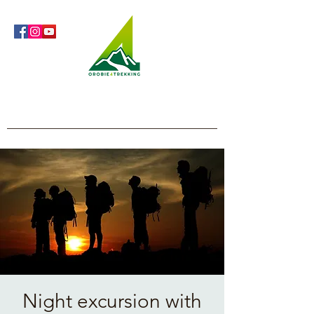
Orobie4Trekking
Nature and Outdoor within everyone's reach
Night excursion with