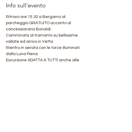
Info sull'evento
Ritrovo ore 15.30 a Bergamo al 
parcheggio GRATUITO accanto al 
concessionario Bonaldi.
Camminata al tramonto su bellissime 
vallate ed arrivo in Vetta.
Rientro in serata con le torce illuminati 
dalla Luna Piena.
Escursione ADATTA A TUTTI anche alle 
famiglie e ai ragazzi.
Lunghezza 12 km circa e dislivello +550 mt
Costo della serata comprensivo di Guida, 
Assicurazione e Cena completa in Rifugio 
(BEVANDE INCLUSE) euro 35 a persona.
Mostra di più
Condividi questo evento