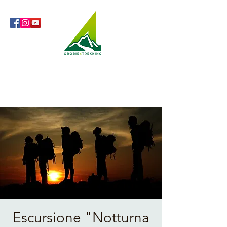
Orobie4Trekking
Nature and Outdoor within everyone's reach
Escursione "Notturna