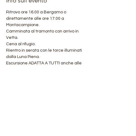
Info sull'evento
Ritrovo ore 16.00 a Bergamo o 
direttamente alle ore 17.00 a 
Montacampione. 
Camminata al tramonto con arrivo in 
Vetta.
Cena al rifugio.
Rientro in serata con le torce illuminati 
dalla Luna Piena.
Escursione ADATTA A TUTTI anche alle 
famiglie e ai ragazzi.
Lunghezza 10 km circa e dislivello +600 mt
Mostra di più
Condividi questo evento