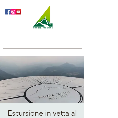
Orobie4Trekking
Nature and Outdoor within everyone's reach
Escursione in vetta al