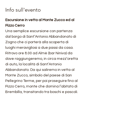
Info sull'evento
Escursione in vetta al Monte Zucco ed al 
Pizzo Cerro
Una semplice escursione con partenza 
dal borgo di Sant’Antonio Abbandonato di 
Zogno che ci porterà alla scoperta di 
luoghi meravigliosi a due passi da casa. 
Ritrovo ore 8.00 ad Almè (bar Niniva) da 
dove raggiungeremo, in circa mezz’oretta 
di auto, la località di Sant’Antonio 
Abbandonato. Da qui saliremo in vetta al 
Monte Zucco, simbolo del paese di San 
Pellegrino Terme, per poi proseguire fino al 
Pizzo Cerro, monte che domina l’abitato di 
Brembilla, transitando tra boschi e pascoli.
Ritrovo ore 8.00 ad Almè (bar Niniva)
Dislivello +700
Durata. durata 2,5 ore (salita)
Costo totale della giornata comprensivo di 