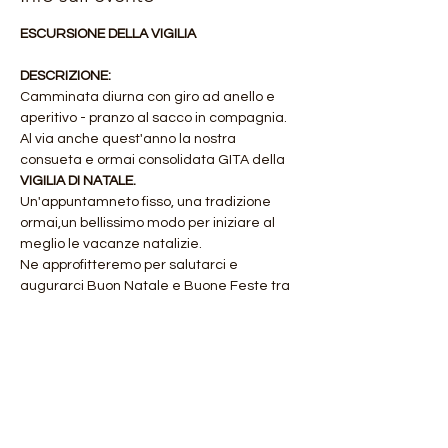
ESCURSIONE DELLA VIGILIA
DESCRIZIONE:
Camminata diurna con giro ad anello e 
aperitivo - pranzo al sacco in compagnia.
Al via anche quest'anno la nostra 
consueta e ormai consolidata GITA della
VIGILIA DI NATALE.
Un'appuntamneto fisso, una tradizione 
ormai,un bellissimo modo per iniziare al 
meglio le vacanze natalizie.
Ne approfitteremo per salutarci e 
augurarci Buon Natale e Buone Feste tra 
una meravigliosa cornice naturale 
quest'anno anche completamente 
innevata.
Mostra di più