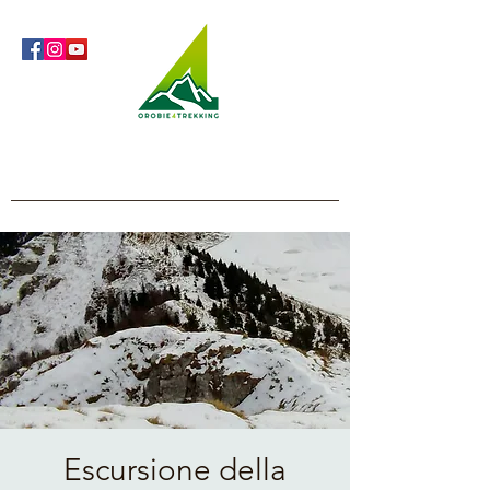
Orobie4Trekking
Nature and Outdoor within everyone's reach
Escursione della