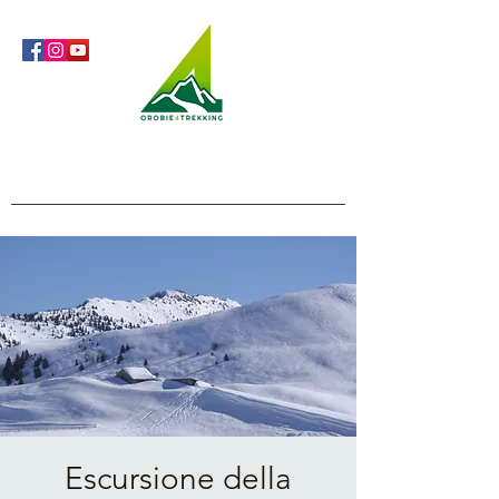
Orobie4Trekking
Nature and Outdoor within everyone's reach
Escursione della