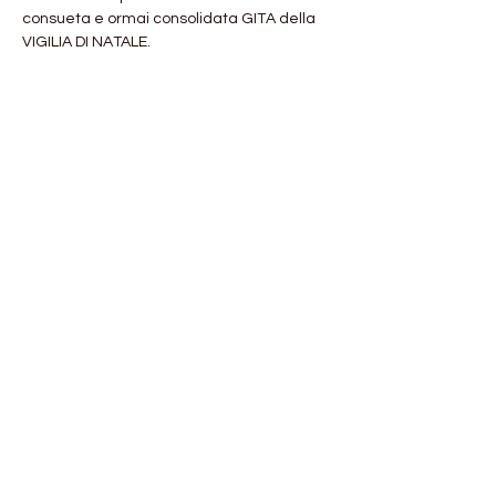
consueta e ormai consolidata GITA della 
VIGILIA DI NATALE.
Un'appuntamneto fisso, una tradizione 
ormai,un bellissimo modo per iniziare al 
meglio le vacanze natalizie.
Ne approfitteremo per salutarci e 
augurarci Buon Natale e Buone Feste tra 
una meravigliosa cornice naturale 
quest'anno anche completamente 
innevata.
Mostra di più
Condividi questo evento