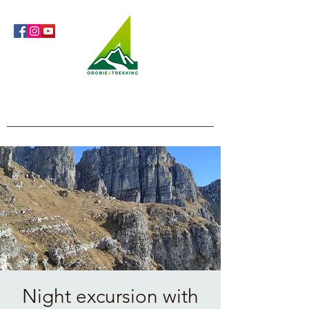
Orobie4Trekking
Nature and Outdoor within everyone's reach
Night excursion with