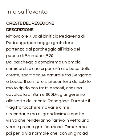
Info sull'evento
CRESTE DEL RESEGONE
DESCRIZIONE:
Ritrovo ore 7.30 al birrificio Pedavena di 
Pedrengo (parcheggio gratuito) e 
partenza dal parcheggio all’inizio del 
paese di Brumano (BG).
Dal parcheggio compiremo un ampio 
semicerchio che ci porterà alla base delle 
creste, spartiacque naturale tra Bergamo 
e Lecco. Il sentiero si presenterà da subito 
molto ripido con tratti esposti, con una 
cavalcata di 3km e 600D+, giungeremo 
alla vetta del monte Resegone. Durante il 
tragitto toccheremo varie cime 
secondarie ma di grandissimo impatto 
visivo che renderanno l’arrivo in vetta una 
vera e propria gratificazione. Torneremo 
poi per la via normale che, con un giro ad 