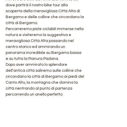
dove partirà il nostro bike tour alla 
scoperta della meravigliosa Città Alta di 
Bergamo e delle colline che circondano la 
città di Bergamo.
Percorreremo piste ciclabili immerse nella 
natura e visiteremo la suggestiva e 
meravigliosa Città Alta passando nel 
centro storico ed ammirando un 
panorama incredibile su Bergamo bassa 
e su tutta la Pianura Padana.
Dopo aver ammirato lo splendore 
dell’antica città saliremo sulle colline che 
circondano la città di Bergamo ai piedi del 
Canto Alto, la montagna che domina la 
città rientrando al punto di partenza 
percorrendo un anello perfetto.
Possibilità utilizzo e-mtb e citybike 
elettriche. I più allenati potranno godersi il 
bike tour in sella a bici muscolari. 
Possibilità noleggio e-mtb con 
prenotazione entro mercoledì 19/01/2022..