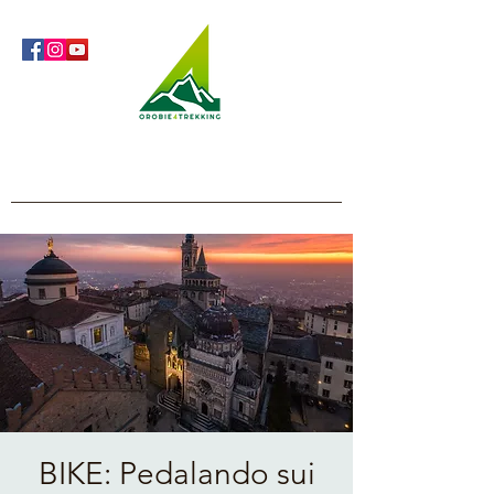
Orobie4Trekking
Nature and Outdoor within everyone's reach
BIKE: Pedalando sui