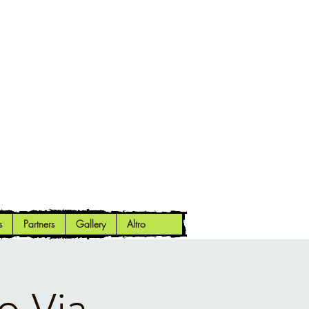
s
Partners
Gallery
Altro
io Via