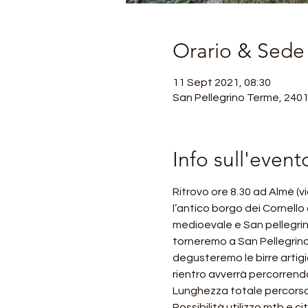
Orario & Sede
11 Sept 2021, 08:30
San Pellegrino Terme, 2401
Info sull'event
Ritrovo ore 8.30 ad Almè (
l’antico borgo dei Cornello 
medioevale e San pellegrin
torneremo a San Pellegrino T
degusteremo le birre artigia
rientro avverrà percorrendo
Lunghezza totale percorso c
Possibilità utilizzo mtb e c