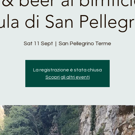
ula di San Pelleg
Sat 11 Sept
  |  
San Pellegrino Terme
La registrazione è stata chiusa
Scopri gli altri eventi