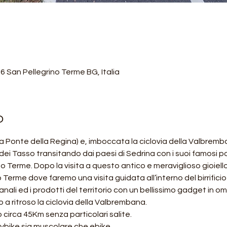
6 San Pellegrino Terme BG, Italia
o
via Ponte della Regina) e, imboccata la ciclovia della Valbre
dei Tasso transitando dai paesi di Sedrina con i suoi famosi po
o Terme. Dopo la visita a questo antico e meraviglioso gioiel
erme dove faremo una visita guidata all’interno del birrificio a
nali ed i prodotti del territorio con un bellissimo gadget in oma
 a ritroso la ciclovia della Valbrembana.
irca 45Km senza particolari salite. 
itybike sia muscolare che ebike. 