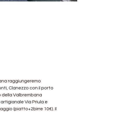
mbana raggiungeremo 
nti, Clanezzo con il porto 
lo della Valbrembana 
rtigianale Via Priula e 
ggio (piatto+2birre 10€). Il 