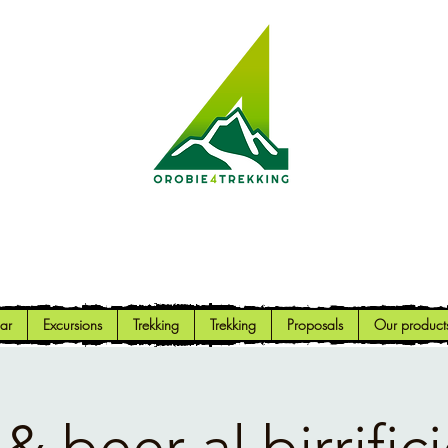
Orobie4Trekking
Nature and Outdoor within everyone's reach
ar
Excursions
Trekking
Trekking
Proposals
Our product
& beer al birrific