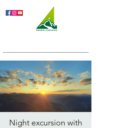
Orobie4Trekking
Nature and Outdoor within everyone's reach
Night excursion with