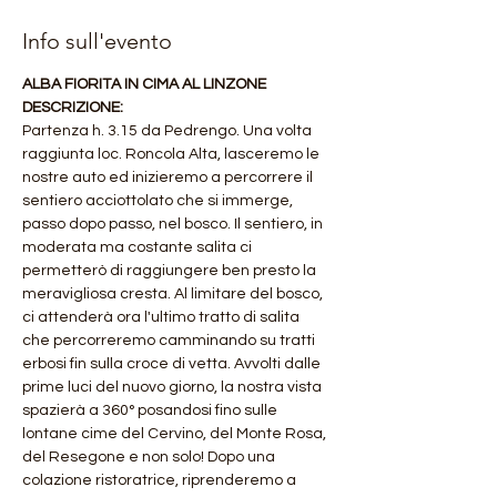
Info sull'evento
ALBA FIORITA IN CIMA AL LINZONE
DESCRIZIONE:
Partenza h. 3.15 da Pedrengo. Una volta 
raggiunta loc. Roncola Alta, lasceremo le 
nostre auto ed inizieremo a percorrere il 
sentiero acciottolato che si immerge, 
passo dopo passo, nel bosco. Il sentiero, in 
moderata ma costante salita ci 
permetterò di raggiungere ben presto la 
meravigliosa cresta. Al limitare del bosco, 
ci attenderà ora l'ultimo tratto di salita 
che percorreremo camminando su tratti 
erbosi fin sulla croce di vetta. Avvolti dalle 
prime luci del nuovo giorno, la nostra vista 
spazierà a 360° posandosi fino sulle 
lontane cime del Cervino, del Monte Rosa, 
del Resegone e non solo! Dopo una 
colazione ristoratrice, riprenderemo a 