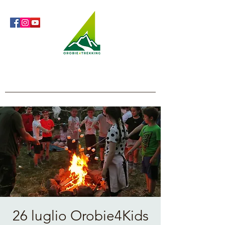
Orobie4Trekking
Nature and Outdoor within everyone's reach
26 luglio Orobie4Kids