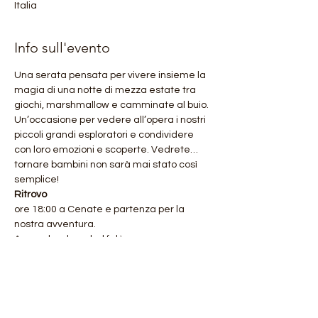
Italia
Info sull'evento
Una serata pensata per vivere insieme la 
magia di una notte di mezza estate tra 
giochi, marshmallow e camminate al buio. 
Un’occasione per vedere all’opera i nostri 
piccoli grandi esploratori e condividere 
con loro emozioni e scoperte. Vedrete…
tornare bambini non sarà mai stato così 
semplice!
Ritrovo
ore 18:00 a Cenate e partenza per la 
nostra avventura.
Accendendo un bel falò e ceneremo 
davanti al fuoco cucinando anche dei 
deliziosi marshmallow.
Rientro previsto per le 22:00.
Cena al sacco.