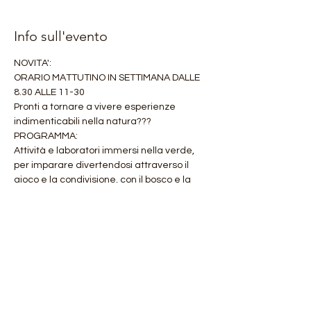
Info sull'evento
NOVITA': 
ORARIO MATTUTINO IN SETTIMANA DALLE 
8.30 ALLE 11-30 
Pronti a tornare a vivere esperienze 
indimenticabili nella natura???
PROGRAMMA:
Attività e laboratori immersi nella verde, 
per imparare divertendosi attraverso il 
gioco e la condivisione, con il bosco e la 
natura a ispirarci e a fare da "maestri".
Apprezzandone le sue regole, i suoi ritmi e 
nel suo totale rispetto.
Mostra di più