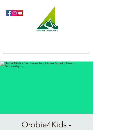
Orobie4Trekking
Nature and Outdoor within everyone's reach
Orobie4Kids -