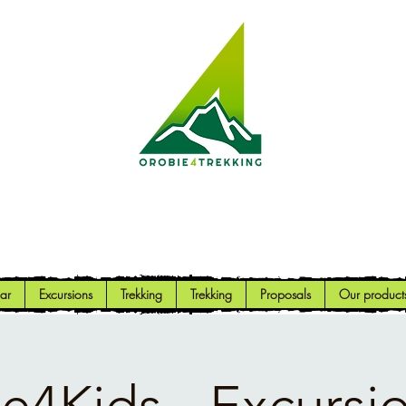
Orobie4Trekking
Nature and Outdoor within everyone's reach
ar
Excursions
Trekking
Trekking
Proposals
Our product
e4Kids - Excursio