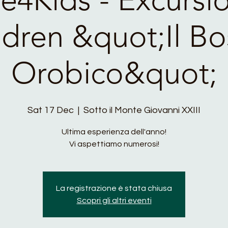
ldren &quot;Il B
Orobico&quot;
Sat 17 Dec
  |  
Sotto il Monte Giovanni XXIII
Ultima esperienza dell'anno!
Vi aspettiamo numerosi!
La registrazione è stata chiusa
Scopri gli altri eventi