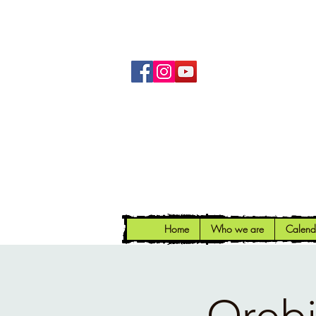
Home
Who we are
Calend
Orobi