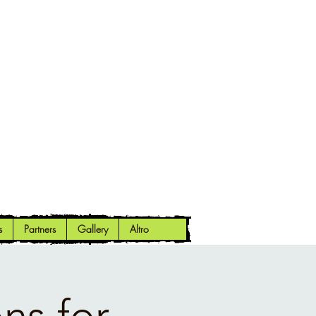
s
Partners
Gallery
Altro
ns for