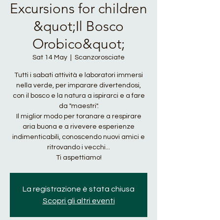
Excursions for children
&quot;Il Bosco
Orobico&quot;
Sat 14 May
  |  
Scanzorosciate
Tutti i sabati attività e laboratori immersi
nella verde, per imparare divertendosi,
con il bosco e la natura a ispirarci e a fare
da "maestri".
Il miglior modo per toranare a respirare
aria buona e a rivevere esperienze
indimenticabili, conoscendo nuovi amici e
ritrovando i vecchi...
Ti aspettiamo!
La registrazione è stata chiusa
Scopri gli altri eventi