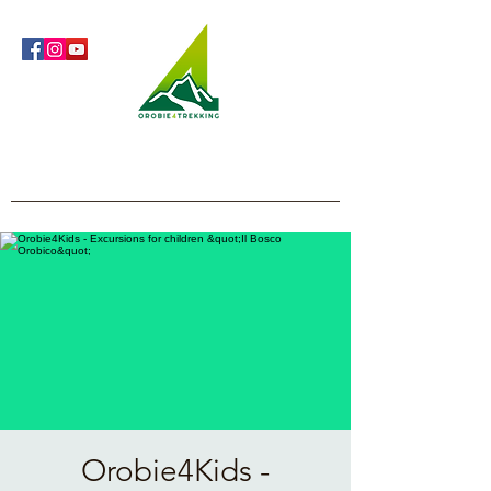
Orobie4Trekking
Nature and Outdoor within everyone's reach
Orobie4Kids -