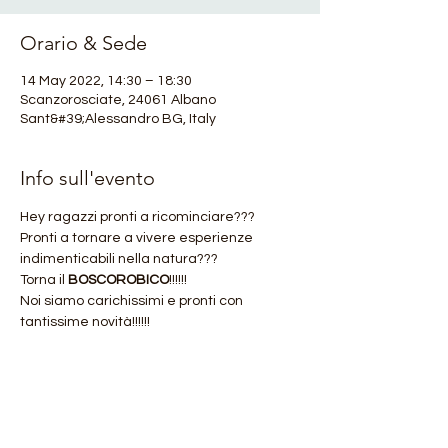
Orario & Sede
14 May 2022, 14:30 – 18:30
Scanzorosciate, 24061 Albano
Sant&#39;Alessandro BG, Italy
Info sull'evento
Hey ragazzi pronti a ricominciare???
Pronti a tornare a vivere esperienze 
indimenticabili nella natura???
Torna il 
BOSCOROBICO
!!!!!!
Noi siamo carichissimi e pronti con 
tantissime novità!!!!!!
PROGRAMMA:
Attività e laboratori immersi nella verde, 
per imparare divertendosi attraverso il 
gioco e la condivisione, con il bosco e la 
natura a ispirarci e a fare da "maestri".